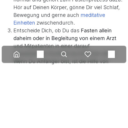
Hör auf Deinen Körper, gönne Dir viel Schlaf,
Bewegung und gerne auch
meditative
Einheiten
zwischendurch.
Entscheide Dich, ob Du das
Fasten allein
daheim oder in Begleitung von einem Arzt
und Mitpatienten in einer darauf
spezialisierten Kurklinik durchführen willst.
Wenn Du Anfänger bist, ist die Hilfe von
außen durch einen Fastenberater oder einen
auf Fasten spezialisierten Arzt sicherlich die
beste Variante.
Wenn Du Dir unsicher bist, ob Du geeignet
bist, gilt immer:
Bespreche Dich vorher mit
dem Arzt
Deines Vertrauens. Gerade wenn
Du körperliche Baustellen hast oder aber das
erste Mal in die Welt des Fastens eintauchen