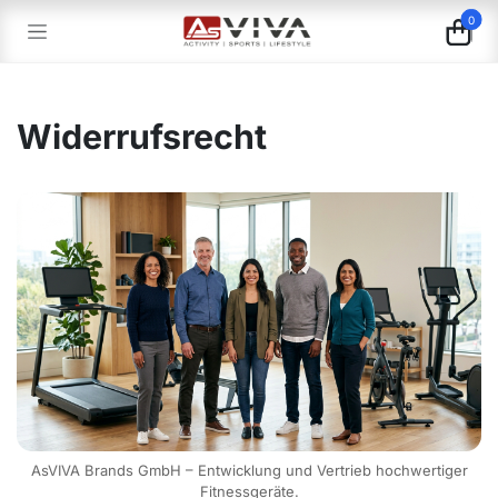
Zum Inhalt springen
0
Widerrufsrecht
AsVIVA Brands GmbH – Entwicklung und Vertrieb hochwertiger
Fitnessgeräte.