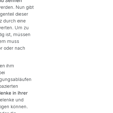
nd Sehnen
werden. Nun gibt
genteil dieser
z durch eine
werten. Um zu
ig ist, müssen
rdem muss
r oder nach
den ihm
bei
egungsabläufen
pazierten
enke in ihrer
Gelenke und
tigen können.