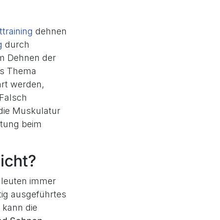
ttraining
dehnen
g
durch
em Dehnen der
das Thema
hrt werden,
 Falsch
die Muskulatur
stung beim
icht?
hleuten immer
htig ausgeführtes
kann die