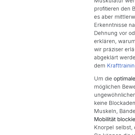
Muskulatur wen
profitieren den
es aber mittlerw
Erkenntnisse n
Dehnung vor ode
erklären, waru
wir präziser er
abgeklärt werd
dem
Krafttraini
Um die
optimal
möglichen Bewe
ungewöhnlichen
keine Blockaden
Muskeln, Bände
Mobilität blockie
Knorpel selbst,