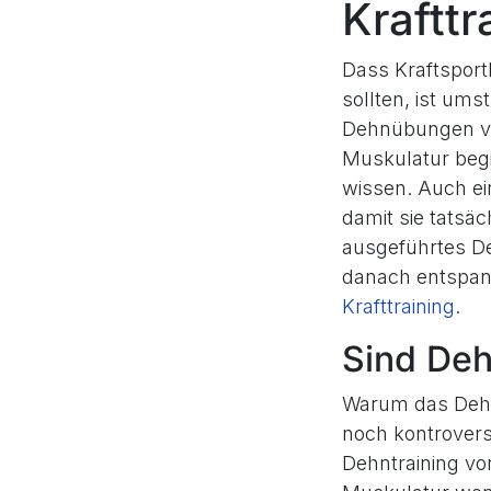
Krafttr
Dass Kraftsport
sollten, ist ums
Dehnübungen vie
Muskulatur begi
wissen. Auch e
damit sie tatsäc
ausgeführtes De
danach entspann
Krafttraining
.
Sind Deh
Warum das Deh
noch kontrovers 
Dehntraining vo