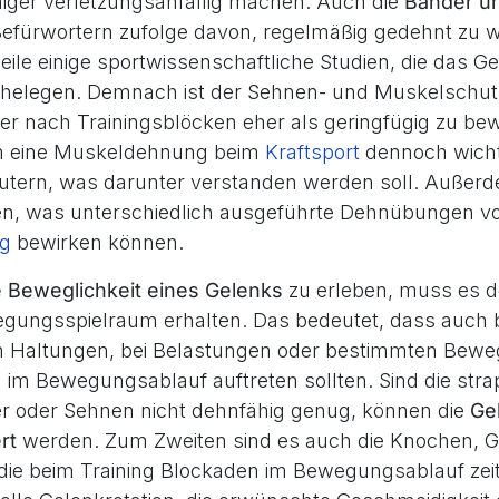
iger verletzungsanfällig machen. Auch die
Bänder u
 Befürwortern zufolge davon, regelmäßig gedehnt zu 
eile einige sportwissenschaftliche Studien, die das Ge
ahelegen. Demnach ist der Sehnen- und Muskelschut
r nach Trainingsblöcken eher als geringfügig zu be
m eine Muskeldehnung beim
Kraftsport
dennoch wicht
läutern, was darunter verstanden werden soll. Auße
en, was unterschiedlich ausgeführte Dehnübungen vo
ng
bewirken können.
e Beweglichkeit eines Gelenks
zu erleben, muss es 
gungsspielraum erhalten. Das bedeutet, dass auch 
 Haltungen, bei Belastungen oder bestimmten Bew
 im Bewegungsablauf auftreten sollten. Sind die stra
r oder Sehnen nicht dehnfähig genug, können die
Gel
rt
werden. Zum Zweiten sind es auch die Knochen, 
 die beim Training Blockaden im Bewegungsablauf zei