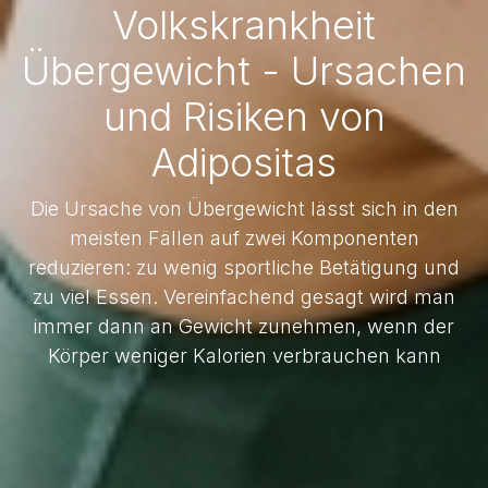
Volkskrankheit
Übergewicht - Ursachen
und Risiken von
Adipositas
Die Ursache von Übergewicht lässt sich in den
meisten Fällen auf zwei Komponenten
reduzieren: zu wenig sportliche Betätigung und
zu viel Essen. Vereinfachend gesagt wird man
immer dann an Gewicht zunehmen, wenn der
Körper weniger Kalorien verbrauchen kann