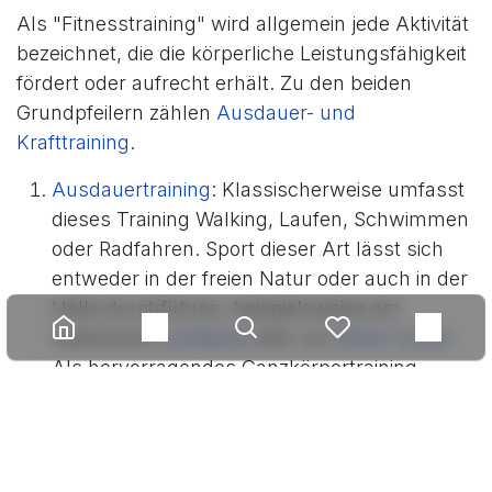
Als "Fitnesstraining" wird allgemein jede Aktivität
bezeichnet, die die körperliche Leistungsfähigkeit
fördert oder aufrecht erhält. Zu den beiden
Grundpfeilern zählen
Ausdauer- und
Krafttraining
.
Ausdauertraining
: Klassischerweise umfasst
dieses Training Walking, Laufen, Schwimmen
oder Radfahren. Sport dieser Art lässt sich
entweder in der freien Natur oder auch in der
Halle durchführen, beispielsweise am
stationären
Laufband
oder via
Indoor Cycle
.
Als hervorragendes Ganzkörpertraining
werden
Crosstrainer der neuesten Generation
gefeiert, die sowohl die Ausdauer als auch die
Koordination fördern.
Krafttraining
: Beim Krafttraining werden