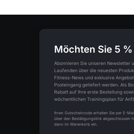
Möchten Sie 5 %
Abonnieren Sie unseren Newsletter u
Laufenden über die neuesten Produkt
Fitness-News und exklusive Angebote,
Posteingang geliefert werden. Als Bo
Rabatt auf Ihre erste Bestellung sow
wöchentlichen Trainingsplan für Anf
Ihren Gutscheincode erhalten Sie per E-Mai
über den Bestätigungslink abgeschlossen 
dann im Warenkorb ein.