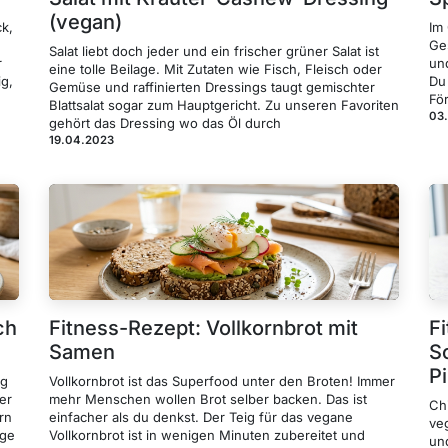
(vegan)
ck,
Im
Ge
Salat liebt doch jeder und ein frischer grüner Salat ist
r
un
eine tolle Beilage. Mit Zutaten wie Fisch, Fleisch oder
ig,
Du
Gemüse und raffinierten Dressings taugt gemischter
Fö
Blattsalat sogar zum Hauptgericht. Zu unseren Favoriten
03
gehört das Dressing wo das Öl durch
19.04.2023
ch
Fitness-Rezept: Vollkornbrot mit
F
Samen
S
P
ng
Vollkornbrot ist das Superfood unter den Broten! Immer
er
mehr Menschen wollen Brot selber backen. Das ist
Ch
rn
einfacher als du denkst. Der Teig für das vegane
ve
ige
Vollkornbrot ist in wenigen Minuten zubereitet und
un