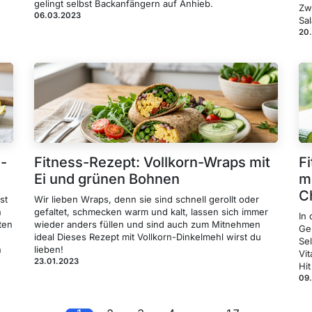
gelingt selbst Backanfängern auf Anhieb.
Zw
06.03.2023
Sal
20
-
Fitness-Rezept: Vollkorn-Wraps mit
F
Ei und grünen Bohnen
m
C
st
Wir lieben Wraps, denn sie sind schnell gerollt oder
n
gefaltet, schmecken warm und kalt, lassen sich immer
In
ten
wieder anders füllen und sind auch zum Mitnehmen
Ge
ideal Dieses Rezept mit Vollkorn-Dinkelmehl wirst du
Sel
n
lieben!
Vi
23.01.2023
Hi
09