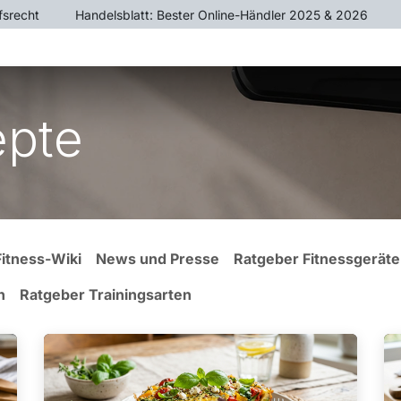
fsrecht
​Handelsblatt: Bester Online-Händler 2025 & 2026
ÄTE
CROSSTRAINER
HEIMTRAINER
KRAFTTR
epte
Fitness-Wiki
News und Presse
Ratgeber Fitnessgeräte
n
Ratgeber Trainingsarten