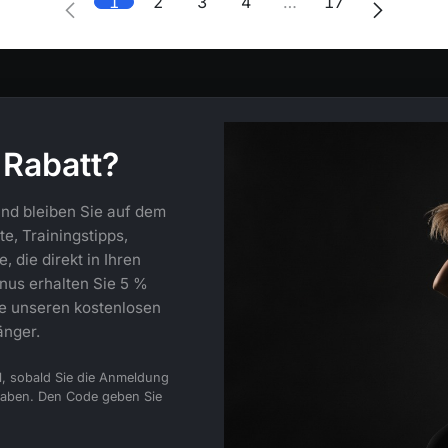
1
2
3
4
…
17
 Rabatt?
nd bleiben Sie auf dem
e, Trainingstipps,
 die direkt in Ihren
nus erhalten Sie 5 %
ie unseren kostenlosen
änger.
l, sobald Sie die Anmeldung
haben. Den Code geben Sie