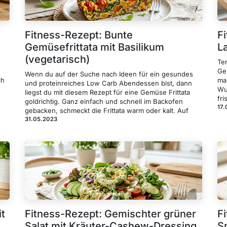
Fitness-Rezept: Bunte
Fi
Gemüsefrittata mit Basilikum
L
(vegetarisch)
Ter
Ge
Wenn du auf der Suche nach Ideen für ein gesundes
ch
mar
und proteinreiches Low Carb Abendessen bist, dann
Wu
liegst du mit diesem Rezept für eine Gemüse Frittata
fri
goldrichtig. Ganz einfach und schnell im Backofen
17.
gebacken, schmeckt die Frittata warm oder kalt. Auf
31.05.2023
t
Fitness-Rezept: Gemischter grüner
F
Salat mit Kräuter-Cashew-Dressing
S