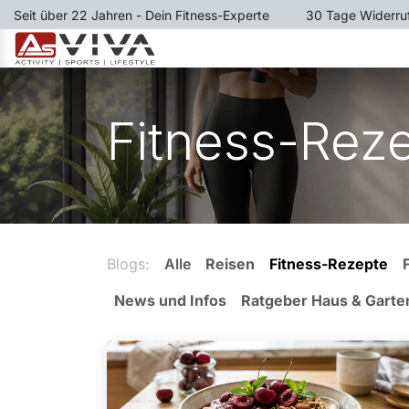
Zum Inhalt springen
Seit über 22 Jahren - Dein Fitness-Experte
​30 Tage Widerru
LAUFBÄNDER
RUDERGER
Fitness-Rez
Blogs:
Alle
Reisen
Fitness-Rezepte
News und Infos
Ratgeber Haus & Garte