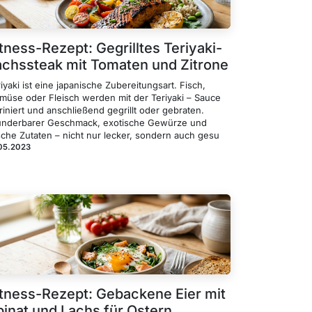
tness-Rezept: Gegrilltes Teriyaki-
achssteak mit Tomaten und Zitrone
iyaki ist eine japanische Zubereitungsart. Fisch,
müse oder Fleisch werden mit der Teriyaki – Sauce
iniert und anschließend gegrillt oder gebraten.
nderbarer Geschmack, exotische Gewürze und
sche Zutaten – nicht nur lecker, sondern auch gesu
05.2023
itness-Rezept: Gebackene Eier mit
pinat und Lachs für Ostern