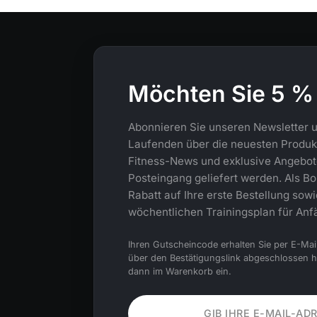
Möchten Sie 5 %
Abonnieren Sie unseren Newsletter u
Laufenden über die neuesten Produkt
Fitness-News und exklusive Angebote,
Posteingang geliefert werden. Als Bo
Rabatt auf Ihre erste Bestellung sow
wöchentlichen Trainingsplan für Anf
Ihren Gutscheincode erhalten Sie per E-Mai
über den Bestätigungslink abgeschlossen 
dann im Warenkorb ein.