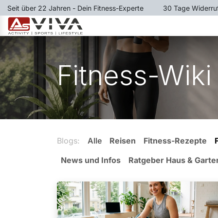
Zum Inhalt springen
Seit über 22 Jahren - Dein Fitness-Experte
​30 Tage Widerru
LAUFBÄNDER
RUDERGER
Fitness-Wiki
Blogs:
Alle
Reisen
Fitness-Rezepte
News und Infos
Ratgeber Haus & Garte