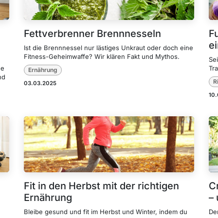
Fettverbrenner Brennnesseln
Fu
e
Ist die Brennnessel nur lästiges Unkraut oder doch eine
Fitness-Geheimwaffe? Wir klären Fakt und Mythos.
Sei
he
Tra
Ernährung
nd
R
03.03.2025
10
Fit in den Herbst mit der richtigen
Cr
Ernährung
– 
Bleibe gesund und fit im Herbst und Winter, indem du
De