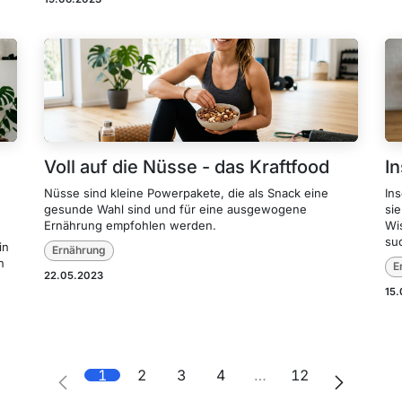
Voll auf die Nüsse - das Kraftfood
I
Nüsse sind kleine Powerpakete, die als Snack eine
Ins
gesunde Wahl sind und für eine ausgewogene
si
Ernährung empfohlen werden.
Wis
su
in
Ernährung
n
E
22.05.2023
15
1
2
3
4
…
12