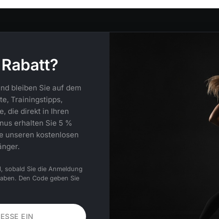
 Rabatt?
nd bleiben Sie auf dem
e, Trainingstipps,
 die direkt in Ihren
nus erhalten Sie 5 %
ie unseren kostenlosen
änger.
l, sobald Sie die Anmeldung
haben. Den Code geben Sie