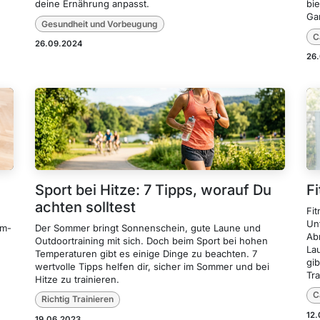
deine Ernährung anpasst.
bi
Ga
Gesundheit und Vorbeugung
C
26.09.2024
26
Sport bei Hitze: 7 Tipps, worauf Du
F
achten solltest
Fi
Un
im-
Der Sommer bringt Sonnenschein, gute Laune und
Ab
Outdoortraining mit sich. Doch beim Sport bei hohen
La
Temperaturen gibt es einige Dinge zu beachten. 7
gib
wertvolle Tipps helfen dir, sicher im Sommer und bei
Tra
Hitze zu trainieren.
C
Richtig Trainieren
12
19.06.2023