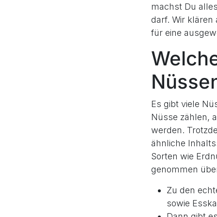
machst Du alles
darf. Wir kläre
für eine ausge
Welche
Nüssen
Es gibt viele Nü
Nüsse zählen, 
werden. Trotzde
ähnliche Inhalt
Sorten wie Erd
genommen überha
Zu den ech
sowie Esska
Dann gibt es