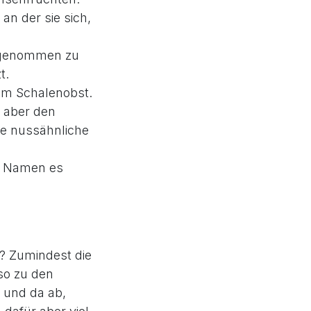
an der sie sich,
g genommen zu
t.
um Schalenobst.
 aber den
ne nussähnliche
er Namen es
d? Zumindest die
so zu den
r und da ab,