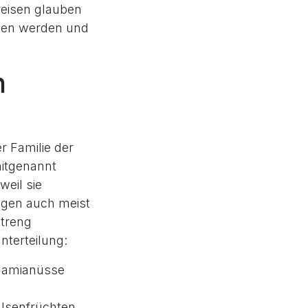
reisen glauben
ehen werden und
n
r Familie der
itgenannt
eil sie
ngen auch meist
treng
nterteilung:
damianüsse
ülsenfrüchten.