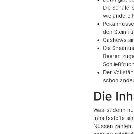
Die Schale i
wie andere H
Pekannüsse,
den Steinfrü
Cashews sin
Die Sheanus
Beeren zuge
Schließfruch
Der Vollstä
schon andeu
Die In
Was ist denn nun
Inhaltsstoffe s
Nüssen zählen, r