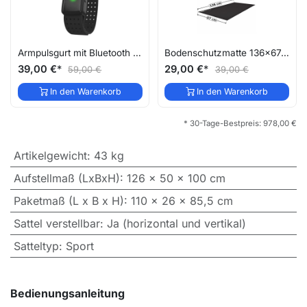
Armpulsgurt mit Bluetooth AWS2
Bodenschutzmatte 136x67cm UM2
39,00
€
*
29,00
€
*
59,00
€
39,00
€
In den Warenkorb
In den Warenkorb
* 30-Tage-Bestpreis:
978,00
€
Artikelgewicht
:
43 kg
Aufstellmaß (LxBxH)
:
126 x 50 x 100 cm
Paketmaß (L x B x H)
:
110 x 26 x 85,5 cm
Sattel verstellbar
:
Ja (horizontal und vertikal)
Satteltyp
:
Sport
Bedienungsanleitung