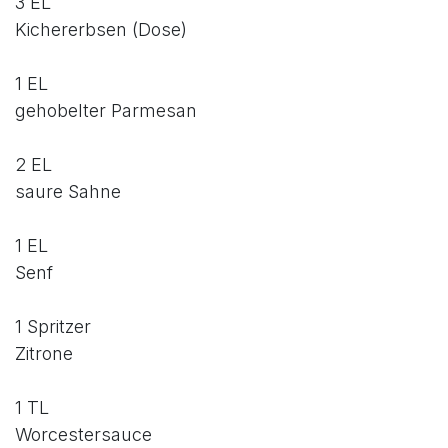
3 EL
Kichererbsen (Dose)
1 EL
gehobelter Parmesan
2 EL
saure Sahne
1 EL
Senf
1 Spritzer
Zitrone
1 TL
Worcestersauce