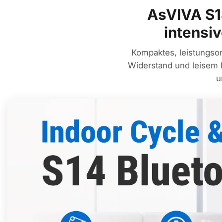
AsVIVA S1
intensi
Kompaktes, leistungso
Widerstand und leisem R
u