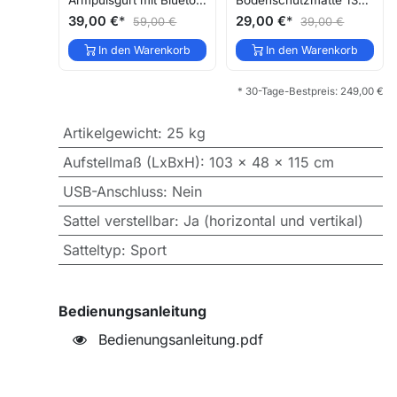
Armpulsgurt mit Bluetooth AWS2
Bodenschutzmatte 136x67cm UM2
39,00
€
*
29,00
€
*
59,00
€
39,00
€
In den Warenkorb
In den Warenkorb
* 30-Tage-Bestpreis:
249,00
€
Artikelgewicht
:
25 kg
Aufstellmaß (LxBxH)
:
103 x 48 x 115 cm
USB-Anschluss
:
Nein
Sattel verstellbar
:
Ja (horizontal und vertikal)
Satteltyp
:
Sport
Bedienungsanleitung
Bedienungsanleitung.pdf