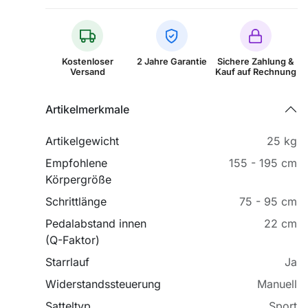
Kostenloser
2 Jahre Garantie
Sichere Zahlung &
Versand
Kauf auf Rechnung
Artikelmerkmale
Artikelgewicht
25 kg
Empfohlene
155 - 195 cm
Körpergröße
Schrittlänge
75 - 95 cm
Pedalabstand innen
22 cm
(Q-Faktor)
Starrlauf
Ja
Widerstandssteuerung
Manuell
Satteltyp
Sport