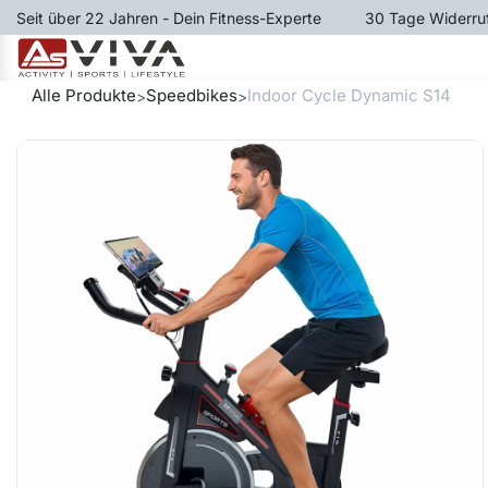
Zum Inhalt springen
Seit über 22 Jahren - Dein Fitness-Experte
​30 Tage Widerru
LAUFBÄNDER
RUDERGER
Alle Produkte
Speedbikes
Indoor Cycle Dynamic S14