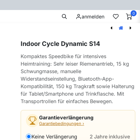
0
AINING
FITNESSZUBEHÖR
E-BIKES
SALE
anmelden
Speedbike Performance S15
Speedbike Big Screen S11S
Indoor Cycle Dynamic S14
Kompaktes Speedbike für intensives
Heimtraining: Sehr leiser Riemenantrieb, 15 kg
Schwungmasse, manuelle
Widerstandseinstellung, Bluetooth-App-
Kompatibilität, 150 kg Tragkraft sowie Halterung
für Tablet/Smartphone und Trinkflasche. Mit
Transportrollen für einfaches Bewegen.
Garantieverlängerung
Garantiebedingungen ›
Keine Verlängerung
2 Jahre inklusive