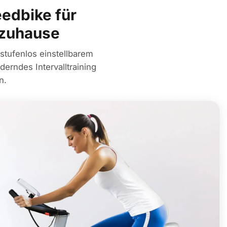
edbike für
 zuhause
tufenlos einstellbarem
erndes Intervalltraining
n.