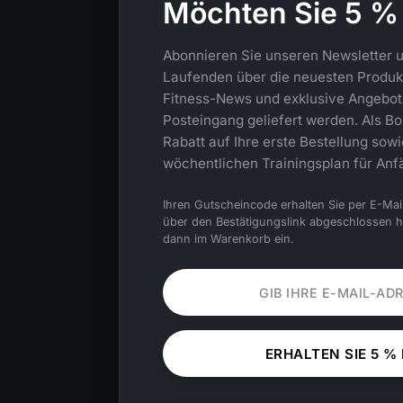
Möchten Sie 5 %
Abonnieren Sie unseren Newsletter u
Laufenden über die neuesten Produkt
Fitness-News und exklusive Angebote,
Posteingang geliefert werden. Als Bo
Rabatt auf Ihre erste Bestellung sow
wöchentlichen Trainingsplan für Anf
Ihren Gutscheincode erhalten Sie per E-Mai
über den Bestätigungslink abgeschlossen 
dann im Warenkorb ein.
ERHALTEN SIE 5 %