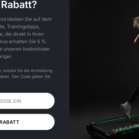
 Rabatt?
nd bleiben Sie auf dem
e, Trainingstipps,
 die direkt in Ihren
nus erhalten Sie 5 %
ie unseren kostenlosen
änger.
l, sobald Sie die Anmeldung
haben. Den Code geben Sie
 RABATT