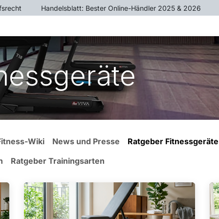
fsrecht
​Handelsblatt: Bester Online-Händler 2025 & 2026
ÄTE
CROSSTRAINER
HEIMTRAINER
KRAFTTR
tnessgeräte
Fitness-Wiki
News und Presse
Ratgeber Fitnessgeräte
n
Ratgeber Trainingsarten