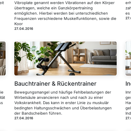
eit
Vibroplate genannt werden Vibrationen auf den Körper
erh
übertragen, welche ein Ganzkörpertraining
za
ermöglichen. Hierbei werden bei unterschiedlichen
es
Frequenzen verschiedene Muskelfunktionen, sowie die
27
Koor
27.04.2016
Bauchtrainer & Rückentrainer
I
ie
Bewegungsmangel und häufige Fehlbelastungen der
Im
tät
Wirbelsäule anvancieren nach und nach zu einer
ges
ss
Volkskrankheit. Das kann in erster Linie zu muskulär
Ha
bedingten Haltungsschwächen und Überbelastungen
gel
der Bandscheiben führen.
In
27.04.2016
27