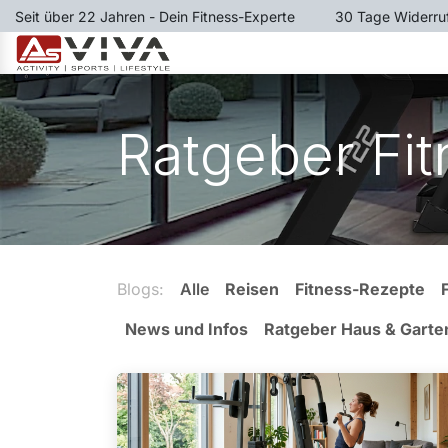
Zum Inhalt springen
Seit über 22 Jahren - Dein Fitness-Experte
​30 Tage Widerru
LAUFBÄNDER
RUDERGER
Ratgeber Fi
Blogs:
Alle
Reisen
Fitness-Rezepte
News und Infos
Ratgeber Haus & Garte