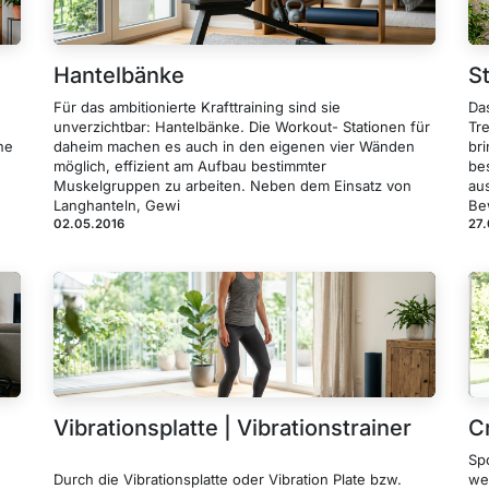
Hantelbänke
S
Für das ambitionierte Krafttraining sind sie
Da
unverzichtbar: Hantelbänke. Die Workout- Stationen für
Tr
ne
daheim machen es auch in den eigenen vier Wänden
bri
möglich, effizient am Aufbau bestimmter
be
Muskelgruppen zu arbeiten. Neben dem Einsatz von
au
Langhanteln, Gewi
Be
02.05.2016
27
Vibrationsplatte | Vibrationstrainer
Cr
Spo
Durch die Vibrationsplatte oder Vibration Plate bzw.
we