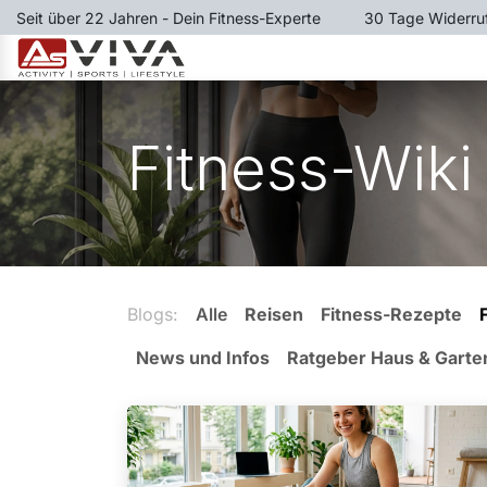
Zum Inhalt springen
Seit über 22 Jahren - Dein Fitness-Experte
​30 Tage Widerru
LAUFBÄNDER
RUDERGER
Fitness-Wiki
Blogs:
Alle
Reisen
Fitness-Rezepte
News und Infos
Ratgeber Haus & Garte