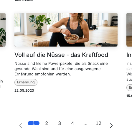
Voll auf die Nüsse - das Kraftfood
I
Nüsse sind kleine Powerpakete, die als Snack eine
Ins
gesunde Wahl sind und für eine ausgewogene
si
Ernährung empfohlen werden.
Wis
su
in
Ernährung
n
E
22.05.2023
15
1
2
3
4
…
12