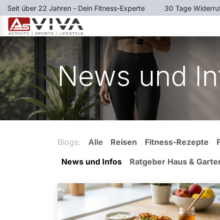
Zum Inhalt springen
Seit über 22 Jahren - Dein Fitness-Experte
​30 Tage Widerru
LAUFBÄNDER
RUDERGER
News und In
Blogs:
Alle
Reisen
Fitness-Rezepte
News und Infos
Ratgeber Haus & Garte