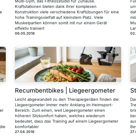
Multi-Gym, das Fitnessstudio für Zuhause.
Für
Kraftstationen bieten dank ihrer komplexen
un
he
Konstruktion viele verschiedene Kraftübungen für eine
da
hohe Trainingsvielfalt auf kleinstem Platz. Viele
mö
Muskelpartien können somit mit nur einem Gerät
Mu
effektiv trainiert
La
06.05.2016
02
Recumbentbikes | Liegeergometer
S
Leicht abgewandelt zu den Therapiegeräten finden die
Da
Liegeergometer immer mehr Anklang im Heimsport-
Tr
er
Bereich. Zum einen, weil Liegeergometer einen
bri
höheren Sitzkomfort haben, welches wiederum
be
bedeutet, dass das Training auf einem Liegeergometer
au
die
komfortabler
Be
27.04.2016
27