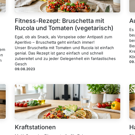
Fitness-Rezept: Bruschetta mit
A
Rucola und Tomaten (vegetarisch)
Es
be
Egal, ob als Snack, als Vorspeise oder Antipasti zum
be
Aperitivo – Bruschetta geht einfach immer!
Be
Unser Bruschetta mit Tomaten und Rucola ist einfach
dem
Kr
genial. Das Rezept ist ganz einfach und schnell
en
Kör
zubereitet und zu jeder Gelegenheit ein fantastisches
m
09
Gesch
09.08.2023
Kraftstationen
H