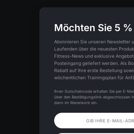
Möchten Sie 5 %
Abonnieren Sie unseren Newsletter u
Laufenden über die neuesten Produkt
Fitness-News und exklusive Angebote,
Posteingang geliefert werden. Als Bo
Rabatt auf Ihre erste Bestellung sow
wöchentlichen Trainingsplan für Anf
Ihren Gutscheincode erhalten Sie per E-Mai
über den Bestätigungslink abgeschlossen 
dann im Warenkorb ein.