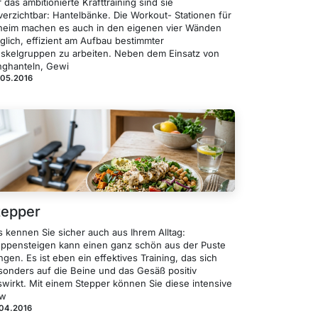
 das ambitionierte Krafttraining sind sie
verzichtbar: Hantelbänke. Die Workout- Stationen für
heim machen es auch in den eigenen vier Wänden
glich, effizient am Aufbau bestimmter
skelgruppen zu arbeiten. Neben dem Einsatz von
nghanteln, Gewi
.05.2016
tepper
s kennen Sie sicher auch aus Ihrem Alltag:
eppensteigen kann einen ganz schön aus der Puste
ngen. Es ist eben ein effektives Training, das sich
sonders auf die Beine und das Gesäß positiv
swirkt. Mit einem Stepper können Sie diese intensive
w
.04.2016