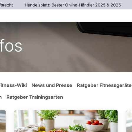
fsrecht
​Handelsblatt: Bester Online-Händler 2025 & 2026
ÄTE
CROSSTRAINER
HEIMTRAINER
KRAFTTR
fos
Fitness-Wiki
News und Presse
Ratgeber Fitnessgeräte
n
Ratgeber Trainingsarten