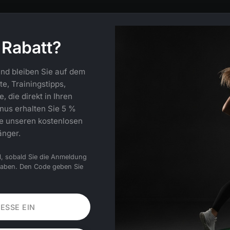
 Rabatt?
nd bleiben Sie auf dem
e, Trainingstipps,
 die direkt in Ihren
nus erhalten Sie 5 %
ie unseren kostenlosen
änger.
l, sobald Sie die Anmeldung
haben. Den Code geben Sie