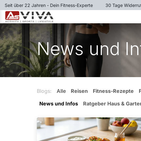
Zum Inhalt springen
Seit über 22 Jahren - Dein Fitness-Experte
​30 Tage Widerru
LAUFBÄNDER
RUDERGER
News und In
Blogs:
Alle
Reisen
Fitness-Rezepte
News und Infos
Ratgeber Haus & Garte