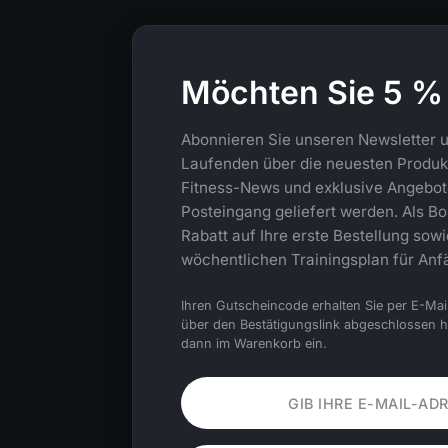
Möchten Sie 5 %
Abonnieren Sie unseren Newsletter u
Laufenden über die neuesten Produkt
Fitness-News und exklusive Angebote,
Posteingang geliefert werden. Als Bo
Rabatt auf Ihre erste Bestellung sow
wöchentlichen Trainingsplan für Anf
Ihren Gutscheincode erhalten Sie per E-Mai
über den Bestätigungslink abgeschlossen 
dann im Warenkorb ein.