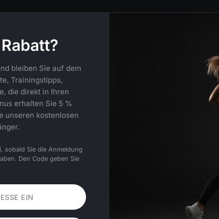
 Rabatt?
nd bleiben Sie auf dem
e, Trainingstipps,
 die direkt in Ihren
nus erhalten Sie 5 %
ie unseren kostenlosen
änger.
l, sobald Sie die Anmeldung
haben. Den Code geben Sie