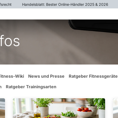
fsrecht
​Handelsblatt: Bester Online-Händler 2025 & 2026
ÄTE
CROSSTRAINER
HEIMTRAINER
KRAFTTR
fos
Fitness-Wiki
News und Presse
Ratgeber Fitnessgeräte
n
Ratgeber Trainingsarten