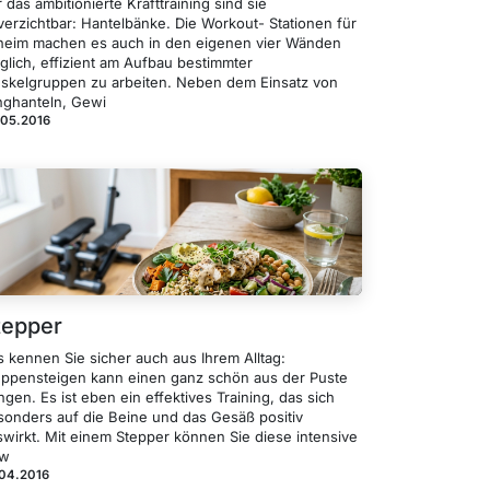
 das ambitionierte Krafttraining sind sie
verzichtbar: Hantelbänke. Die Workout- Stationen für
heim machen es auch in den eigenen vier Wänden
glich, effizient am Aufbau bestimmter
skelgruppen zu arbeiten. Neben dem Einsatz von
nghanteln, Gewi
.05.2016
tepper
s kennen Sie sicher auch aus Ihrem Alltag:
eppensteigen kann einen ganz schön aus der Puste
ngen. Es ist eben ein effektives Training, das sich
sonders auf die Beine und das Gesäß positiv
swirkt. Mit einem Stepper können Sie diese intensive
w
.04.2016