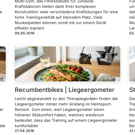
Multi-Gym, das Fitnessstudio für Zuhause.
Für
Kraftstationen bieten dank ihrer komplexen
un
he
Konstruktion viele verschiedene Kraftübungen für eine
da
hohe Trainingsvielfalt auf kleinstem Platz. Viele
mö
Muskelpartien können somit mit nur einem Gerät
Mu
effektiv trainiert
La
06.05.2016
02
Recumbentbikes | Liegeergometer
S
Leicht abgewandelt zu den Therapiegeräten finden die
Da
Liegeergometer immer mehr Anklang im Heimsport-
Tr
er
Bereich. Zum einen, weil Liegeergometer einen
bri
höheren Sitzkomfort haben, welches wiederum
be
bedeutet, dass das Training auf einem Liegeergometer
au
die
komfortabler
Be
27.04.2016
27