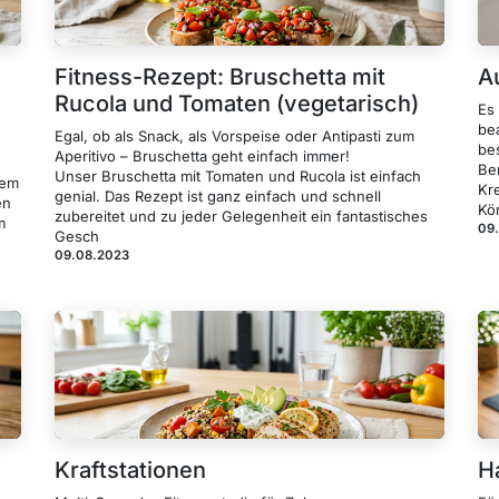
Fitness-Rezept: Bruschetta mit
A
Rucola und Tomaten (vegetarisch)
Es
be
Egal, ob als Snack, als Vorspeise oder Antipasti zum
be
Aperitivo – Bruschetta geht einfach immer!
Be
Unser Bruschetta mit Tomaten und Rucola ist einfach
dem
Kr
genial. Das Rezept ist ganz einfach und schnell
en
Kör
zubereitet und zu jeder Gelegenheit ein fantastisches
m
09
Gesch
09.08.2023
Kraftstationen
H