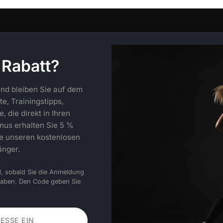
 Rabatt?
nd bleiben Sie auf dem
e, Trainingstipps,
 die direkt in Ihren
nus erhalten Sie 5 %
ie unseren kostenlosen
änger.
l, sobald Sie die Anmeldung
haben. Den Code geben Sie