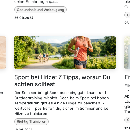
deine Ernährung anpasst.
bi
Ga
Gesundheit und Vorbeugung
C
26.09.2024
26
Sport bei Hitze: 7 Tipps, worauf Du
F
achten solltest
Fi
Un
im-
Der Sommer bringt Sonnenschein, gute Laune und
Ab
Outdoortraining mit sich. Doch beim Sport bei hohen
La
Temperaturen gibt es einige Dinge zu beachten. 7
gib
wertvolle Tipps helfen dir, sicher im Sommer und bei
Tra
Hitze zu trainieren.
C
Richtig Trainieren
12
19.06.2023