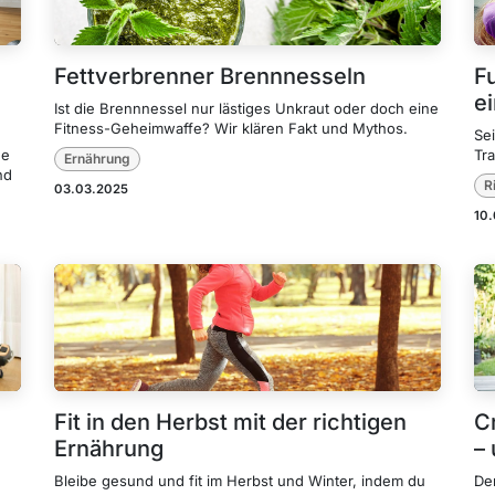
Fettverbrenner Brennnesseln
Fu
e
Ist die Brennnessel nur lästiges Unkraut oder doch eine
Fitness-Geheimwaffe? Wir klären Fakt und Mythos.
Sei
he
Tra
Ernährung
nd
R
03.03.2025
10
Fit in den Herbst mit der richtigen
Cr
Ernährung
– 
Bleibe gesund und fit im Herbst und Winter, indem du
De