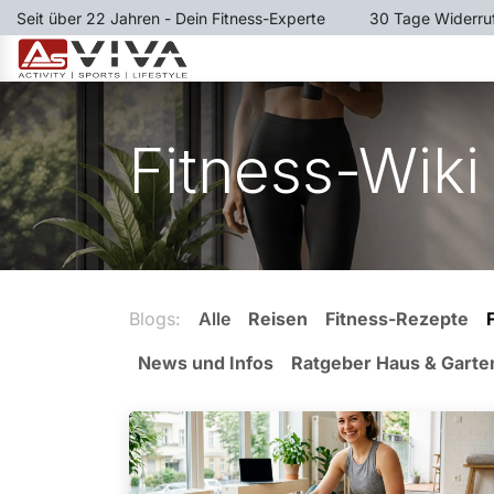
Zum Inhalt springen
Seit über 22 Jahren - Dein Fitness-Experte
​30 Tage Widerru
LAUFBÄNDER
RUDERGER
Fitness-Wiki
Blogs:
Alle
Reisen
Fitness-Rezepte
News und Infos
Ratgeber Haus & Garte