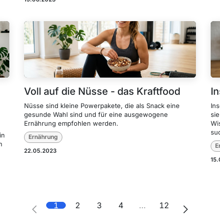
Voll auf die Nüsse - das Kraftfood
I
Nüsse sind kleine Powerpakete, die als Snack eine
Ins
gesunde Wahl sind und für eine ausgewogene
si
Ernährung empfohlen werden.
Wis
su
in
Ernährung
n
E
22.05.2023
15
1
2
3
4
…
12