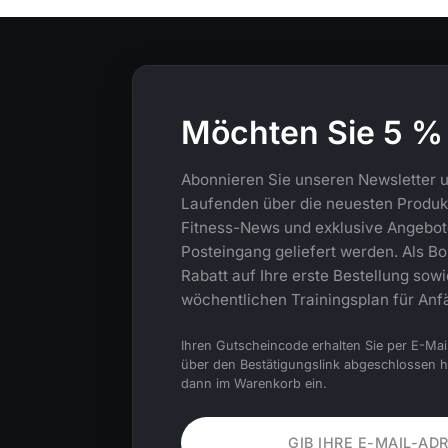
Möchten Sie 5 %
Abonnieren Sie unseren Newsletter u
Laufenden über die neuesten Produkt
Fitness-News und exklusive Angebote,
Posteingang geliefert werden. Als Bo
Rabatt auf Ihre erste Bestellung sow
wöchentlichen Trainingsplan für Anf
Ihren Gutscheincode erhalten Sie per E-Mai
über den Bestätigungslink abgeschlossen 
dann im Warenkorb ein.