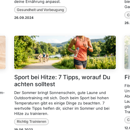
deine Ernährung anpasst.
bi
Ga
Gesundheit und Vorbeugung
C
26.09.2024
26
Sport bei Hitze: 7 Tipps, worauf Du
F
achten solltest
Fi
Un
im-
Der Sommer bringt Sonnenschein, gute Laune und
Ab
Outdoortraining mit sich. Doch beim Sport bei hohen
La
Temperaturen gibt es einige Dinge zu beachten. 7
gib
wertvolle Tipps helfen dir, sicher im Sommer und bei
Tra
Hitze zu trainieren.
C
Richtig Trainieren
12
19.06.2023