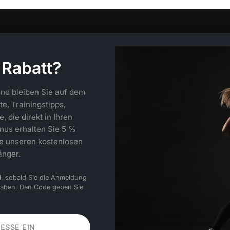
 Rabatt?
nd bleiben Sie auf dem
e, Trainingstipps,
 die direkt in Ihren
nus erhalten Sie 5 %
ie unseren kostenlosen
änger.
l, sobald Sie die Anmeldung
haben. Den Code geben Sie