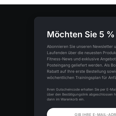
Möchten Sie 5 %
Abonnieren Sie unseren Newsletter u
Laufenden über die neuesten Produkt
Fitness-News und exklusive Angebote,
Posteingang geliefert werden. Als Bo
Rabatt auf Ihre erste Bestellung sow
wöchentlichen Trainingsplan für Anf
Ihren Gutscheincode erhalten Sie per E-Mai
über den Bestätigungslink abgeschlossen 
dann im Warenkorb ein.