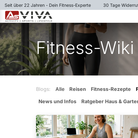
Zum Inhalt springen
Seit über 22 Jahren - Dein Fitness-Experte
​30 Tage Widerru
LAUFBÄNDER
RUDERGER
Fitness-Wiki
Blogs:
Alle
Reisen
Fitness-Rezepte
News und Infos
Ratgeber Haus & Garte