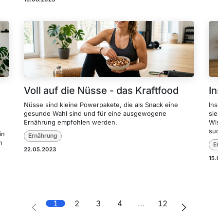
Voll auf die Nüsse - das Kraftfood
I
Nüsse sind kleine Powerpakete, die als Snack eine
Ins
gesunde Wahl sind und für eine ausgewogene
si
Ernährung empfohlen werden.
Wis
su
in
Ernährung
n
E
22.05.2023
15
1
2
3
4
…
12