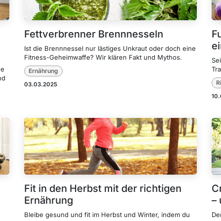
Fettverbrenner Brennnesseln
Fu
e
Ist die Brennnessel nur lästiges Unkraut oder doch eine
Fitness-Geheimwaffe? Wir klären Fakt und Mythos.
Sei
he
Tra
Ernährung
nd
R
03.03.2025
10
Fit in den Herbst mit der richtigen
Cr
Ernährung
– 
Bleibe gesund und fit im Herbst und Winter, indem du
De