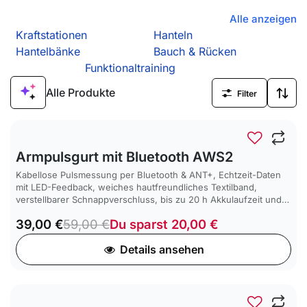
Alle anzeigen
Kraftstationen
Hanteln
Hantelbänke
Bauch & Rücken
Funktionaltraining
Alle Produkte
Filter
SALE
-34 %
Armpulsgurt mit Bluetooth AWS2
Kabellose Pulsmessung per Bluetooth & ANT+, Echtzeit-Daten
mit LED-Feedback, weiches hautfreundliches Textilband,
verstellbarer Schnappverschluss, bis zu 20 h Akkulaufzeit und
wasserdicht – ideal für komfortables, effektives Training.
39,00
€
59,00
€
Du sparst
20,00
€
Details ansehen
SALE